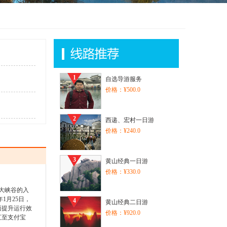
1
自选导游服务
价格：¥500.0
2
西递、宏村一日游
价格：¥240.0
3
黄山经典一日游
价格：¥330.0
大峡谷的入
1月25日，
4
黄山经典二日游
面提升运行效
价格：¥920.0
汇至支付宝