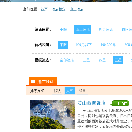
当前位置：
首页
>
酒店预定
>
山上酒店
酒店位置：
不限
山上酒店
周边酒店
市区
价格区间：
不限
100元以下
100-300元
300
星级筛选：
全部酒店
三星
四星
五星
排序方式：
默认
人气
销量
黄山西海饭店
黄山西海饭店位于海拔1600米
口处，同时也是观赏云海、日出日落、
重建后的西海饭店正式对外营业，
率和接待档次，满足境内外高端客
jyy9004@hotmail.com；