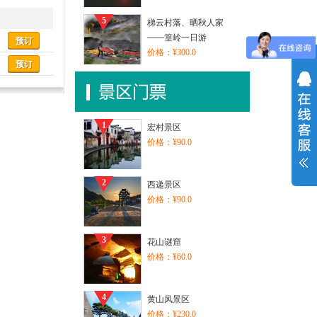
5
梯云村落、晒秋人家
——篁岭一日游
预订
价格：¥300.0
预订
1
宏村景区
价格：¥90.0
2
西递景区
价格：¥90.0
3
花山谜窟
价格：¥60.0
4
黄山风景区
价格：¥230.0