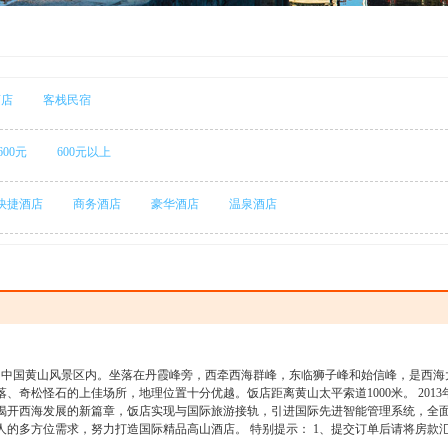
酒店
客栈民宿
-600元
600元以上
快捷酒店
商务酒店
豪华酒店
温泉酒店
的中国黄山风景区内。坐落在丹霞峰旁，西牵西海群峰，东临狮子峰和始信峰，是西海
奇松怪石的上佳场所，地理位置十分优越。饭店距离黄山太平索道1000米。 2013年
揭开西海发展的新篇章，饭店实现与国际旅游接轨，引进国际先进智能管理系统，全
人的多方位需求，努力打造国际精品高山酒店。 特别提示： 1、提交订单后请将房款
 2、酒店规定：提前3天以上取消订单，全额退还，3天（含）内取消100%赔偿！