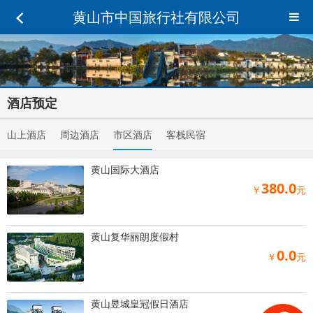
黄山市中国旅行社有限公司
酒店预定
山上酒店
周边酒店
市区酒店
客栈民宿
黄山国际大酒店
380.0
￥
元
黄山复华丽朗度假村
0.0
￥
元
黄山昱城皇冠假日酒店