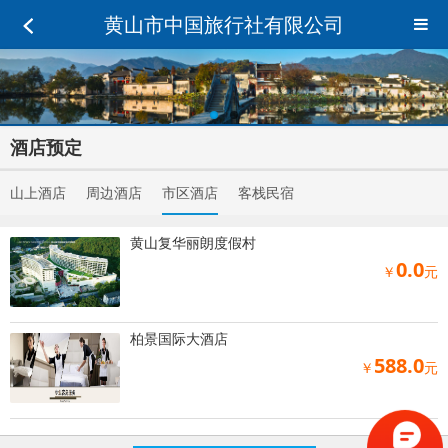
黄山市中国旅行社有限公司
酒店预定
山上酒店
周边酒店
市区酒店
客栈民宿
黄山复华丽朗度假村
0.0
￥
元
柏景国际大酒店
588.0
￥
元